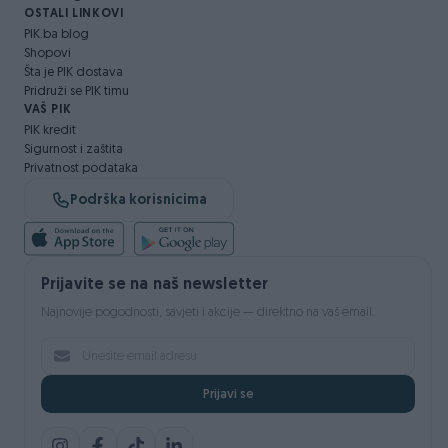
OSTALI LINKOVI
PIK.ba blog
Shopovi
Šta je PIK dostava
Pridruži se PIK timu
VAŠ PIK
PIK kredit
Sigurnost i zaštita
Privatnost podataka
Podrška korisnicima
Prijavite se na naš newsletter
Najnovije pogodnosti, savjeti i akcije — direktno na vaš email.
Prijavi se