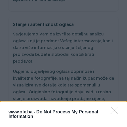
Stanje i autentičnost oglasa
Savjetujemo Vam da izvršite detaljnu analizu
oglasa koji je predmet Vašeg interesovanja, kao i
da za više informacija o stanju željenog
proizvoda budete slobodni kontaktirati
prodavca.
Uspjehu objavljenog oglasa doprinose i
kvalitetne fotografije, na taj način kupac može da
vizualizira sve detalje koje ste spomenuli u
oglasu. Originalne fotografije daju uvid u realno
stanje proizvoda, navođenje prodajne cijene,
stanje oglasa (novo ili korišteno), generalno
www.olx.ba -
Do Not Process My Personal
stanje proizvoda, kao i jasno definisani uslovi
Information
kupoprodaje doprinose prodaji proizvoda, a
kupcu daju sigurnost i povjerenje prije