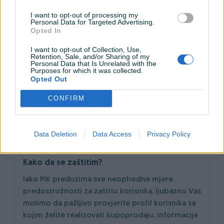
stanja istog.
I want to opt-out of processing my
Personal Data for Targeted Advertising.
Plaćanje kroz PIK sistem integrisane
Opted In
dostave se vrši isključivo pouzećem, te
I want to opt-out of Collection, Use,
drugi vid plaćanja trenutno nije omogućen!
Retention, Sale, and/or Sharing of my
Personal Data that Is Unrelated with the
Ni u kom slučaju ne unosite lične podatka
Purposes for which it was collected.
poput e-mail adrese ili broja bankovne
Opted Out
kartice (CVC/CVV broj)– za prijem uplate od
CONFIRM
kupca - dovoljno je da ustupite Vaš broj
žiro računa ili IBAN.
Data Deletion
Data Access
Privacy Policy
Kako da se zaštitim?
Iako PIK preduzima sve neophodne mjere
predostrožnosti za zaštitu korisnika, ljubazno Vas
molimo da pažljivo provjerite profil korisnika sa
kojim želite realizovati kupoprodaju. Informacije