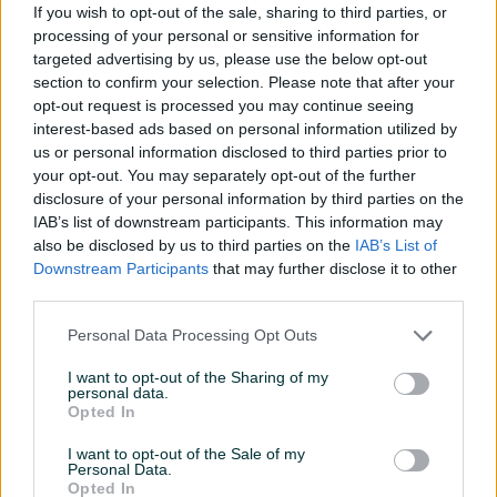
If you wish to opt-out of the sale, sharing to third parties, or
zaključivanja kupoprodaje. Snimanje i učitavanje
processing of your personal or sensitive information for
originalnih i kvalitetnih fotografija Vaš oglas
targeted advertising by us, please use the below opt-out
učinit će autentičnim i izdvojiti ga od ostalih
section to confirm your selection. Please note that after your
oglasa na PIK.ba.
opt-out request is processed you may continue seeing
interest-based ads based on personal information utilized by
us or personal information disclosed to third parties prior to
your opt-out. You may separately opt-out of the further
disclosure of your personal information by third parties on the
Način plaćanja i dostava
IAB’s list of downstream participants. This information may
Koji način dostave je najsigurniji?
also be disclosed by us to third parties on the
IAB’s List of
PIK.ba preporučuje PIK integrisanu dostavu kao
Downstream Participants
that may further disclose it to other
third parties.
siguran način dostave pošiljki. Kao vid zaštite pri
kupoprodajama, koristeći PIK integrisanu
Personal Data Processing Opt Outs
dostavu, uveli smo zaštitu povrata pošiljke, na
način da PIK.ba snosi troškove povrata u slučaju
I want to opt-out of the Sharing of my
personal data.
da kupac odbije prijem pošiljke. Dostupan način
Opted In
preuzimanja željenog proizvoda jeste i lično
preuzimanje, koje Vam ostavlja mogućnost
I want to opt-out of the Sale of my
Personal Data.
provjere proizvoda i utvrđivanje generalnog
Opted In