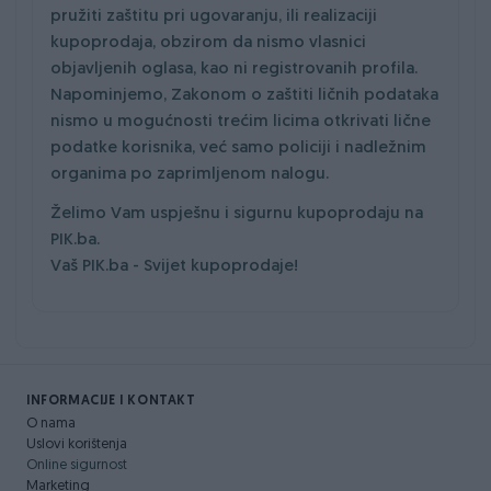
pružiti zaštitu pri ugovaranju, ili realizaciji
kupoprodaja, obzirom da nismo vlasnici
objavljenih oglasa, kao ni registrovanih profila.
Napominjemo, Zakonom o zaštiti ličnih podataka
nismo u mogućnosti trećim licima otkrivati lične
podatke korisnika, već samo policiji i nadležnim
organima po zaprimljenom nalogu.
Želimo Vam uspješnu i sigurnu kupoprodaju na
PIK.ba.
Vaš PIK.ba - Svijet kupoprodaje!
INFORMACIJE I KONTAKT
O nama
Uslovi korištenja
Online sigurnost
Marketing