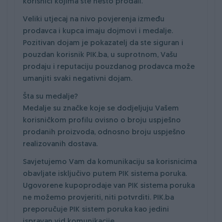
korisnici kojima ste nešto prodali.
Veliki utjecaj na nivo povjerenja između
prodavca i kupca imaju dojmovi i medalje.
Pozitivan dojam je pokazatelj da ste siguran i
pouzdan korisnik PIK.ba, u suprotnom, Vašu
prodaju i reputaciju pouzdanog prodavca može
umanjiti svaki negativni dojam.
Šta su medalje?
Medalje su značke koje se dodjeljuju Vašem
korisničkom profilu ovisno o broju uspješno
prodanih proizvoda, odnosno broju uspješno
realizovanih dostava.
Savjetujemo Vam da komunikaciju sa korisnicima
obavljate isključivo putem PIK sistema poruka.
Ugovorene kupoprodaje van PIK sistema poruka
ne možemo provjeriti, niti potvrditi. PIK.ba
preporučuje PIK sistem poruka kao jedini
ispravan vid komunikacije.