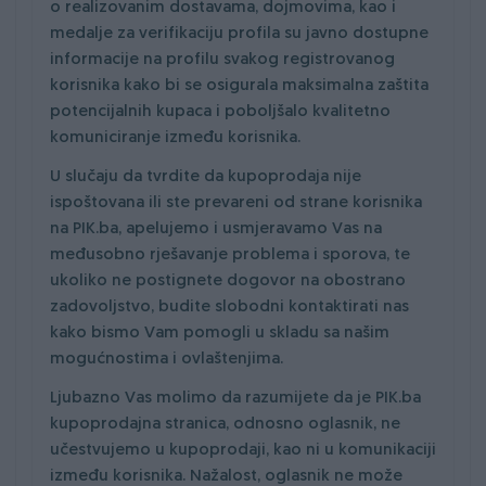
o realizovanim dostavama, dojmovima, kao i
medalje za verifikaciju profila su javno dostupne
informacije na profilu svakog registrovanog
korisnika kako bi se osigurala maksimalna zaštita
potencijalnih kupaca i poboljšalo kvalitetno
komuniciranje između korisnika.
U slučaju da tvrdite da kupoprodaja nije
ispoštovana ili ste prevareni od strane korisnika
na PIK.ba, apelujemo i usmjeravamo Vas na
međusobno rješavanje problema i sporova, te
ukoliko ne postignete dogovor na obostrano
zadovoljstvo, budite slobodni kontaktirati nas
kako bismo Vam pomogli u skladu sa našim
mogućnostima i ovlaštenjima.
Ljubazno Vas molimo da razumijete da je PIK.ba
kupoprodajna stranica, odnosno oglasnik, ne
učestvujemo u kupoprodaji, kao ni u komunikaciji
između korisnika. Nažalost, oglasnik ne može